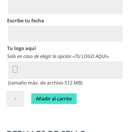
Escribe tu fecha
Tu logo aquí
Solo en caso de elegir la opción «TU LOGO AQUI».
(tamaño máx. de archivo 512 MB)
Sello
Añadir al carrito
personalizado
de
boda
cantidad