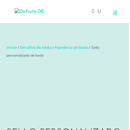
Inicio
Detalles de boda
Papelería de boda
/
/
/ Sello
personalizado de boda