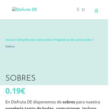
Inicio
Detalles de Comunión
Papelería de comunión
/
/
/
Sobres
SOBRES
0.19
€
En Disfruta DE disponemos de
sobres
para nuestra
papelería tanto de bodas, comuniones, incluso